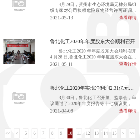
审查
4月29日，滨州市生态环境局无棣分局组
第七...
织专家对公司换领危险废物经营许可证调整
废酸种类分配事宜进行了现场核查。 验收会
2021-05-13
查看详情
上，专家通过听取企业关于危险废物处置调
整废酸种类分配方案概况的介绍，对企业运
营能力进行了论证。在现场踏勘的基础上，
查阅了相关档案资料，并与企业管理人员座
鲁北化工2020年年度股东大会顺利召开
谈。 通过评审，专家组一致认为烷基化废硫
鲁北化工2020 年年度股东大会顺利召开
酸、...
4 月28 日,鲁北化工2020 年年度股东大会在公
司七楼会议室召开，公司董事长陈树常先生
2021-05-11
查看详情
主持会议，公司股东、股东代表、董事、监
事、高级管理人员及公司聘请的律师参加了
会议。 按照大会议程，公司董事长陈树常作
了2020 年度董事会工作报告；公司监事会主
鲁北化工2020年实现净利润2.31亿元，
席袁金亮先生作了2020...
同比增加2.59%
3月30日，鲁北化工召开董、监事会，审
议通过了2020年年度报告等十七项议案，同
时对外披露了2020年度报告。2020年公司实
2021-04-08
查看详情
现营业收入29.31亿元，同比增长5.91%；实
现归属于上市公司股东的净利润2.31亿元，
同比增长2.59%，其中归属于上市公司股东的
<<
<
5
6
7
扣除非经常性损益的净利润为2.02亿元，较
8
9
10
11
12
13
14
15
>
>>
上同期增长12....