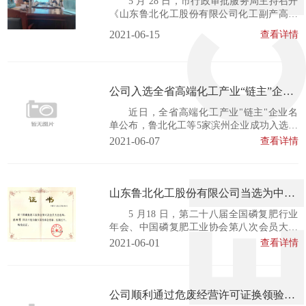
5 月 28 日，市行政审批服务局主持召开
《山东鲁北化工股份有限公司化工副产高浓
度有机废硫酸资源化高值利用关键技术开发
2021-06-15
查看详情
与产业化示范项目(中试部分)环境影响报告
书》技术评审会，会议邀请 4 名专家对报告
书进行技术评审。市行政审批服务局对项目
报告书的技术评审工作进行了全程指导与监
公司入选全省高端化工产业“链主”企业
督。 通过对项目报告书内容的汇报、...
名单
近日，全省高端化工产业"链主"企业名
单公布，鲁北化工等5家滨州企业成功入选，
数量居全省第一。此次评选是贯彻落实省政
2021-06-07
查看详情
府工作报告中"对重点产业链实施补链、延
链、强链，培植一批具有‘链主’地位的引领型
企业"工作要求、助推企业产业升级和高质量
发展的重要举措，入选企...
山东鲁北化工股份有限公司当选为中国
磷复肥工业协会理事单位
5 月18 日，第二十八届全国磷复肥行业
年会、中国磷复肥工业协会第八次会员大会
暨八届一次理事会在山东德州召开。会上，
2021-06-01
查看详情
经会员大会选举，山东鲁北化工股份有限公
司当选为理事单位，公司董事长陈树常当选
为第八届理事会理事。 本次会议由中国磷复
肥工业协会主办，来自全国的协会会员单位
公司顺利通过危废经营许可证换领验收
230 余名代表参加了大会。会议听取了协会