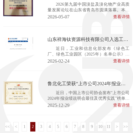
号 循 环经济模式引领产业高质量发展
2026第九届中国溴盐及溴化物产业高质
管理层搭...
量发展论坛在山东省青岛市圆满落幕。本次
论坛汇聚了国内外溴化工领域的顶尖专家、
2026-05-07
查看详情
企业代表及科研机构，共话行业数字化转型
与高质量发2展路径。在此次行业盛会上，鲁
北化工凭借其在溴素产业中的卓越贡献和强
大的循环经济竞争力，被授予“溴化工行业标
山东祥海钛资源科技有限公司入选工信
杆企业”荣誉称号。 ...
部2025年度绿色工厂名单
近日，工业和信息化部发布《绿色工
厂、绿色工业园区（2025年）名单公示》，
山东祥海钛资源科技有限公司凭借在绿色生
2026-02-24
查看详情
产、节能减排、循环经济等领域的突出表
现，成功入选2025年度国家级绿色工厂名
单。作为钛白粉生产领域的重点企业，祥海
科技始终将绿色发展理念贯穿于生产经营全
鲁北化工荣获“上市公司2024年报业绩
过程。公司通过持续优化生产工艺、升级环
说明会优秀实践”奖
近日，中国上市公司协会发布“上市公司
保设施、构...
2024年报业绩说明会最佳及优秀实践”榜单，
山东鲁北化工股份有限公司凭借高质量的年
2025-12-29
查看详情
报业绩说明会，在5000多家上市公司中脱颖
而出，荣获由中国上市公司协会颁发的“上市
公司2024年报业绩说明会优秀实践”奖项。这
<<
<
1
2
3
一荣誉的获得不仅是对鲁北化工在投资者关
4
5
6
7
8
9
10
11
>
>>
系管理方面的认可，也凸显了公司在资本