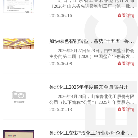
近日，山东省工业和信息化厅发布
《2026年山东省先进级智能工厂（第一批）
入选
名单》并面向社会公示。本次认定工作旨在
2026-06-16
查看详情
落实国家六部门关于智能工厂梯度培育的部
署要求，加快推动制造业智能化转型。 经过
企业自主申报、市级推荐、专家评审等多环
节严格筛选，最终确定了首批入选企业名
加快绿色智能转型，蓄势“十五五”-鲁北
单。鲁北化工凭借基于“磷石膏+废酸综合利
用”的磷铵...
盐化受邀参加第二届中国盐产业创新发
2026年5月27日至28日，由中国盐业协会
展大会
主办的第二届（2026）中国盐产业创新发展
大会在江西省南昌市隆重举行。来自全国各
2026-06-08
查看详情
省级盐业主管部门、盐行业企业、科研院校
及上下游行业的223名代表齐聚一堂，围绕盐
业绿色低碳转型、智能化升级、新质生产力
培育等重大议题展开深入交流。山东鲁北化
鲁北化工2025年年度股东会圆满召开
工股份有限公司盐化分公司受邀参会。大会
2026年4月28日，山东鲁北化工股份有限
由...
公司（以下简称“公司”）2025年年度股东会
在公司办公楼会议室顺利召开。会议由公司
2026-05-13
查看详情
董事会召集，董事长陈树常先生主持。公司
股东及股东代表、董事、高级管理人员及见
证律师共同出席。本次会议严格遵循《公司
法》《证券法》及《公司章程》等相关规
鲁北化工荣获“溴化工行业标杆企业”称
定，程序规范、透明高效，为投资者与公司